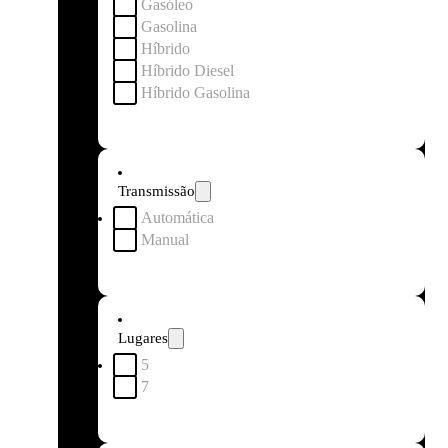
Gasóleo
Gasolina
Híbrido
Híbrido Diesel
Híbrido Gasolina
Transmissão
Automática
Manual
Lugares
5
7