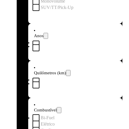
Monovolume
SUV/TT/Pick-Up
Anos
Quilómetros (km)
Combustível
Bi-Fuel
Elétrico