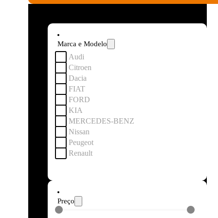
Marca e Modelo
Audi
Citroen
Dacia
FIAT
FORD
KIA
MERCEDES-BENZ
Nissan
Peugeot
Renault
Preço