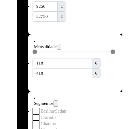
€
€
Mensalidade
€
€
Segmentos
Berlina/Sedan
Carrinha
Citadino