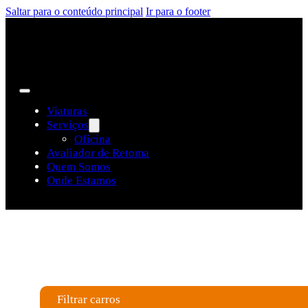
Saltar para o conteúdo principal
Ir para o footer
Viaturas
Serviços
Oficina
Avaliador de Retoma
Quem Somos
Onde Estamos
Carros usados e semi-novos
Filtrar carros